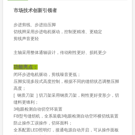
市场技术创新引领者
步进剪线、步进抬压脚
切线辫采用步进电机驱动，控制更精准、更稳定
剪线声音更轻
主轴采用整体通轴设计，传动刚性更好、损耗更少
功能亮点：
闭环步进电机驱动，剪线噪音更低；
压脚实现多段式高度控制，根据不同的缝纫状态调整压脚
高度；
[ 钢质刀架 ] 切刀架采用钢质刀架，刚性更好变形少，切
缝料更锋利；
3电眼检测自动切空环装置
FB型号缝纫机，全系装载3电眼检测自动空环横切线装置
防止操作工误操作，切坏面料；
全系配置LED照明灯，接通电源自动开启，可从操作面板