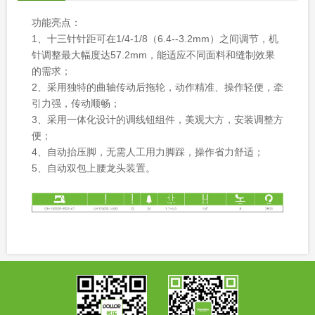
功能亮点：
1、十三针针距可在1/4-1/8（6.4--3.2mm）之间调节，机
针调整最大幅度达57.2mm，能适应不同面料和缝制效果
的需求；
2、采用独特的曲轴传动后拖轮，动作精准、操作轻便，牵
引力强，传动顺畅；
3、采用一体化设计的调线钮组件，美观大方，安装调整方
便；
4、自动抬压脚，无需人工用力脚踩，操作省力舒适；
5、自动双包上腰龙头装置。