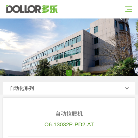
1
自动化系列
自动拉腰机
O6-13032P-PD2-AT