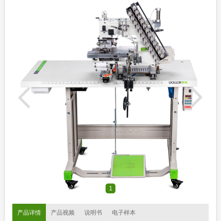
1
产品详情
产品视频
说明书
电子样本