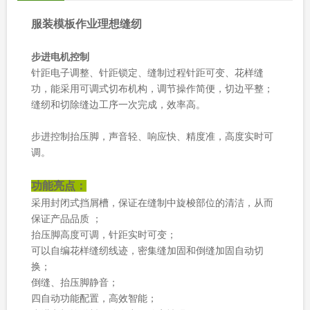
服装模板作业理想缝纫
步进电机控制
针距电子调整、针距锁定、缝制过程针距可变、花样缝
功，能采用可调式切布机构，调节操作简便，切边平整；
缝纫和切除缝边工序一次完成，效率高。
步进控制抬压脚，声音轻、响应快、精度准，高度实时可
调。
功能亮点：
采用封闭式挡屑槽，保证在缝制中旋梭部位的清洁，从而
保证产品品质 ；
抬压脚高度可调，针距实时可变；
可以自编花样缝纫线迹，密集缝加固和倒缝加固自动切
换；
倒缝、抬压脚静音；
四自动功能配置，高效智能；