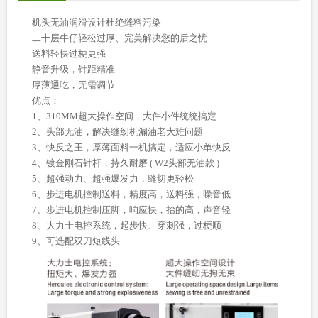
机头无油润滑设计杜绝缝料污染
二十层牛仔轻松过厚、完美解决您的后之忧
送料轻快过梗更强
静音升级，针距精准
厚薄通吃，无需调节
优点：
1、310MM超大操作空间，大件小件统统搞定
2、头部无油，解决缝纫机漏油老大难问题
3、快反之王，厚薄面料一机搞定，适应小单快反
4、镀金刚石针杆，持久耐磨 ( W2头部无油款 )
5、超强动力、超强爆发力，缝切更轻松
6、步进电机控制送料，精度高，送料强，噪音低
7、步进电机控制压脚，响应快，抬的高，声音轻
8、大力士电控系统，起步快、穿刺强，过梗顺
9、可选配双刀短线头